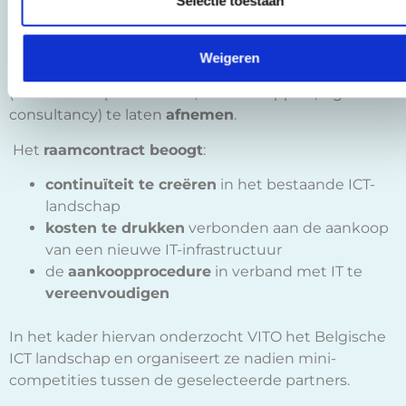
Selectie toestaan
(organisaties die tot de publieke sector behoren) toe
te laten om op een
eenvoudige manier
infrastructuur gerelateerde producten
(hardware of
Weigeren
software) in combinatie met
aanverwante diensten
(denk aan implementatie, vendor support, algemene
consultancy) te laten
afnemen
.
Het
raamcontract beoogt
:
continuïteit te creëren
in het bestaande ICT-
landschap
kosten te drukken
verbonden aan de aankoop
van een nieuwe IT-infrastructuur
de
aankoopprocedure
in verband met IT te
vereenvoudigen
In het kader hiervan onderzocht VITO het Belgische
ICT landschap en organiseert ze nadien mini-
competities tussen de geselecteerde partners.