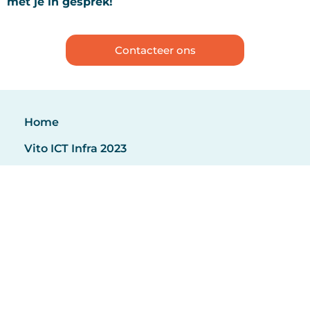
met je in gesprek!
Contacteer ons
Home
Vito ICT Infra 2023
Ontzorging
Voor wie
Over ons
Keeping up
Contact