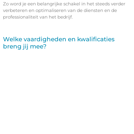
Zo word je een belangrijke schakel in het steeds verder
verbeteren en optimaliseren van de diensten en de
professionaliteit van het bedrijf.
Welke vaardigheden en kwalificaties
breng jij mee?
Heb je een passie voor bits en bytes? Dan zoeken wij jou!
Je hebt kennis en ervaring van servers, netwerken
en storage en/of je hebt reeds een sterkte affiniteit
met IT. Zo pik je alle kennis snel op!
Je kan vlot communiceren met collega’s, klanten en
leveranciers.
Je spreekt en schrijft vloeiend Nederlands en
Engels.
Je bent zelfzeker en gemotiveerd.
Je bent in het bezit van een rijbewijs B.
Je werkt georganiseerd en bent steeds voorbereid.