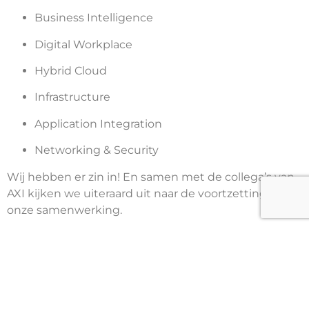
Business Intelligence
Digital Workplace
Hybrid Cloud
Infrastructure
Application Integration
Networking & Security
Wij hebben er zin in! En samen met de collega’s van
AXI kijken we uiteraard uit naar de voortzetting van
onze samenwerking.
Voor meer informatie verwijzen we je graag naar
de
AXI-website
.
Heb je vragen? Neem dan contact met ons op via de
vertrouwde kanalen.