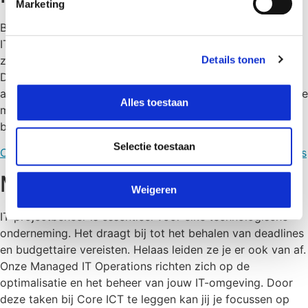
Marketing
Beter voorkomen dan genezen, dat geldt ook voor jouw
IT-infrastructuur. Onze preventieve onderhoudsdienst
Details tonen
zorgt ervoor dat jouw IT-omgeving optimaal functioneert.
Dit doen we door middel van jouw IT-omgeving te
analyseren en praktische afspraken te formuleren. Op deze
Alles toestaan
manier zorgen we voor een efficiënt en doordacht IT-
beheer gebaseerd op jouw bedrijfsdoelstellingen.
Selectie toestaan
Contacteer ons
Ontdek preventief cases
Ontdek onze blogs
Managed
Weigeren
IT-projectbeheer is essentieel voor elke technologische
onderneming. Het draagt bij tot het behalen van deadlines
en budgettaire vereisten. Helaas leiden ze je er ook van af.
Onze Managed IT Operations richten zich op de
optimalisatie en het beheer van jouw IT-omgeving. Door
deze taken bij Core ICT te leggen kan jij je focussen op