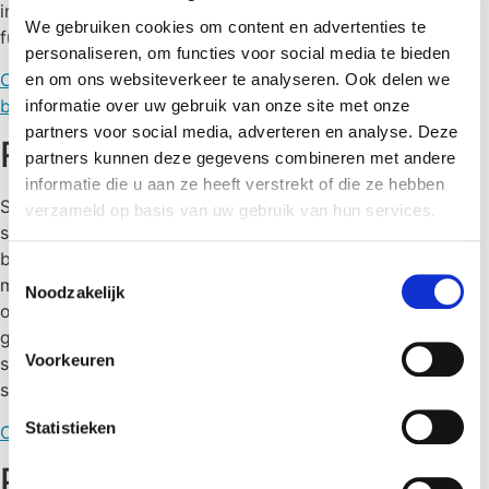
infrastructuren. Zo zorgen wij voor een optimale
We gebruiken cookies om content en advertenties te
functionaliteit van jouw IT-omgeving, 24/7.
personaliseren, om functies voor social media te bieden
Contacteer ons
Ontdek Monitoring cases
Ontdek onze
en om ons websiteverkeer te analyseren. Ook delen we
blogs
informatie over uw gebruik van onze site met onze
partners voor social media, adverteren en analyse. Deze
Reactief
partners kunnen deze gegevens combineren met andere
informatie die u aan ze heeft verstrekt of die ze hebben
Snel en efficiënt optreden is van cruciaal belang bij
verzameld op basis van uw gebruik van hun services.
storingen in jouw IT-omgeving. Dankzij onze service desk
beperk je de downtime van jouw applicaties. Wij
Toestemmingsselectie
monitoren jouw omgeving 24/7 en zorgen voor een snelle
Noodzakelijk
ondersteuning wanneer nodig. Daarnaast blijf je via onze
geïntegreerde service portal steeds op de hoogte van de
Voorkeuren
status van jouw systemen. Op deze manier creëren we
samen een gezonde IT-omgeving.
Statistieken
Contacteer ons
Ontdek reactief cases
Ontdek onze blogs
Preventief