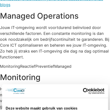
blogs
Managed Operations
Jouw IT-omgeving wordt voortdurend beïnvloed door
verschillende factoren. Een constante monitoring is dan
ook noodzakelijk om bedrijfscontinuïteit te garanderen. Bij
Core ICT optimaliseren en beheren we jouw IT-omgeving.
Zo heb jij straks een IT-omgeving die dag na dag optimaal
functioneert.
MonitoringReactiefPreventiefManaged
Monitoring
Het monitoren van je omgeving is cruciaal voor je IT. Het
maakt proactieve acties mogelijk en voorkomt de uitval
van belangrijke applicaties. Onze experten zijn
gespecialiseerd in het monitoren van complexe IT-
Deze website maakt gebruik van cookies