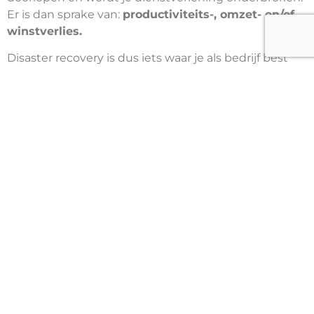
Er is dan sprake van:
productiviteits-, omzet- en/of
winstverlies.
Disaster recovery is dus iets waar je als bedrijf best
voldoende aandacht aan schenkt. Kunnen wij je
hierbij helpen? Aarzel niet en contacteer ons via
onderstaand formulier. We begeleiden je graag
doorheen dit proces!
Wil je meer weten?
Download onze whitepaper
Waarom de whitepaper
downloaden?
Je krijgt een antwoord op de vraag: ‘Disaster
Recovery goed en wel, maar hoe begin ik hier nu