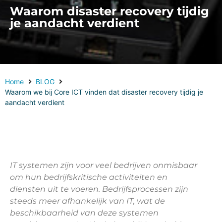
Waarom disaster recovery tijdig
je aandacht verdient
Home
BLOG
Waarom we bij Core ICT vinden dat disaster recovery tijdig je
aandacht verdient
IT systemen zijn voor veel bedrijven onmisbaar
om hun bedrijfskritische activiteiten en
diensten uit te voeren. Bedrijfsprocessen zijn
steeds meer afhankelijk van IT, wat de
beschikbaarheid van deze systemen