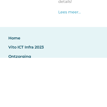
details!
Lees meer…
Home
Vito ICT Infra 2023
Ontzorging
Voor wie
Over ons
Keeping up
Contact